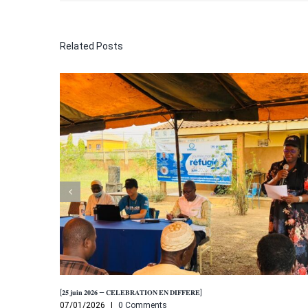
Related Posts
[𝟐𝟓 𝐣𝐮𝐢𝐧 𝟐𝟎𝟐𝟔 — 𝐂𝐄𝐋𝐄𝐁𝐑𝐀𝐓𝐈𝐎𝐍 𝐄𝐍 𝐃𝐈𝐅𝐅𝐄𝐑𝐄]
07/01/2026
|
0 Comments