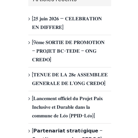
[𝟐𝟓 𝐣𝐮𝐢𝐧 𝟐𝟎𝟐𝟔 — 𝐂𝐄𝐋𝐄𝐁𝐑𝐀𝐓𝐈𝐎𝐍
𝐄𝐍 𝐃𝐈𝐅𝐅𝐄𝐑𝐄]
[9𝐞̀𝐦𝐞 𝐒𝐎𝐑𝐓𝐈𝐄 𝐃𝐄 𝐏𝐑𝐎𝐌𝐎𝐓𝐈𝐎𝐍
– 𝐏𝐑𝐎𝐉𝐄𝐓 𝐁𝐂-𝐓𝐄𝐃𝐄 – 𝐎𝐍𝐆
𝐂𝐑𝐄𝐃𝐎]
[𝐓𝐄𝐍𝐔𝐄 𝐃𝐄 𝐋𝐀 𝟐𝟖𝐞 𝐀𝐒𝐒𝐄𝐌𝐁𝐋𝐄́𝐄
𝐆𝐄́𝐍𝐄́𝐑𝐀𝐋𝐄 𝐃𝐄 𝐋’𝐎𝐍𝐆 𝐂𝐑𝐄𝐃𝐎]
[𝐋𝐚𝐧𝐜𝐞𝐦𝐞𝐧𝐭 𝐨𝐟𝐟𝐢𝐜𝐢𝐞𝐥 𝐝𝐮 𝐏𝐫𝐨𝐣𝐞𝐭 𝐏𝐚𝐢𝐱
𝐈𝐧𝐜𝐥𝐮𝐬𝐢𝐯𝐞 𝐞𝐭 𝐃𝐮𝐫𝐚𝐛𝐥𝐞 𝐝𝐚𝐧𝐬 𝐥𝐚
𝐜𝐨𝐦𝐦𝐮𝐧𝐞 𝐝𝐞 𝐋𝐞́𝐨 (𝐏𝐏𝐈𝐃-𝐋𝐞́𝐨)]
[𝗣𝗮𝗿𝘁𝗲𝗻𝗮𝗿𝗶𝗮𝘁 𝘀𝘁𝗿𝗮𝘁é𝗴𝗶𝗾𝘂𝗲 –