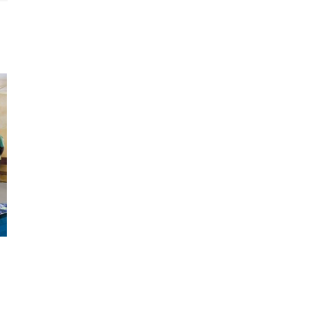
[𝐓𝐄𝐍𝐔𝐄 𝐃𝐄 𝐋𝐀 𝟐𝟖𝐞 𝐀𝐒𝐒𝐄𝐌𝐁𝐋𝐄́𝐄 𝐆𝐄́𝐍𝐄́𝐑𝐀𝐋𝐄 𝐃𝐄 𝐋’𝐎𝐍𝐆 𝐂𝐑𝐄𝐃𝐎]
05/29/2026
|
0 Comments