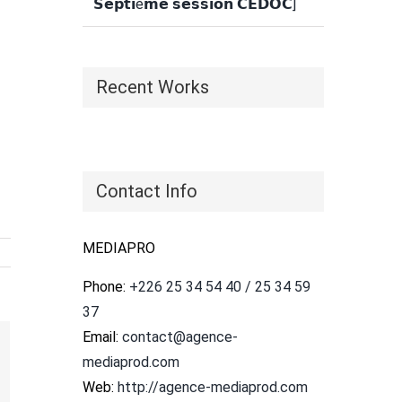
𝗦𝗲𝗽𝘁𝗶è𝗺𝗲 𝘀𝗲𝘀𝘀𝗶𝗼𝗻 𝗖𝗘𝗗𝗢𝗖]
Recent Works
Contact Info
MEDIAPRO
Phone:
+226 25 34 54 40 / 25 34 59
37
Email:
contact@agence-
mediaprod.com
il
Web:
http://agence-mediaprod.com