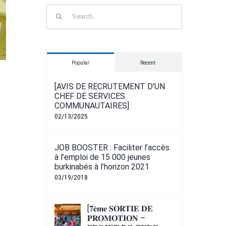
Search
for:
Popular
Recent
[AVIS DE RECRUTEMENT D’UN
CHEF DE SERVICES
COMMUNAUTAIRES]
02/13/2025
JOB BOOSTER : Faciliter l’accès
à l’emploi de 15 000 jeunes
burkinabés à l’horizon 2021
03/19/2018
[𝟕𝐞̀𝐦𝐞 𝐒𝐎𝐑𝐓𝐈𝐄 𝐃𝐄
𝐏𝐑𝐎𝐌𝐎𝐓𝐈𝐎𝐍 –