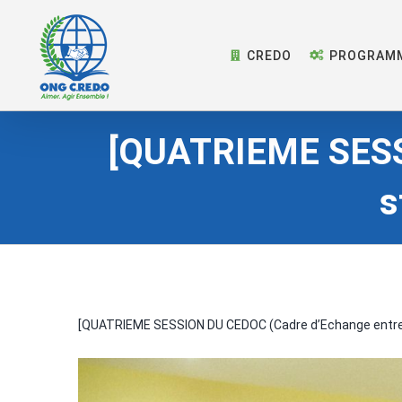
Skip
to
CREDO
PROGRAM
content
[QUATRIEME SESSI
s
[QUATRIEME SESSION DU CEDOC (Cadre d’Echange entre 
View
Larger