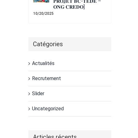
𝐏𝐑𝐎𝐉𝐄𝐓 𝐁𝐂-𝐓𝐄𝐃𝐄 –
𝐎𝐍𝐆 𝐂𝐑𝐄𝐃𝐎]
10/20/2025
Catégories
Actualités
Recrutement
Slider
Uncategorized
Articles récents