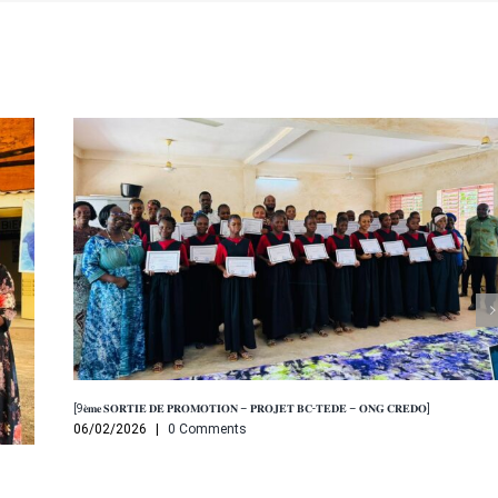
[9𝐞̀𝐦𝐞 𝐒𝐎𝐑𝐓𝐈𝐄 𝐃𝐄 𝐏𝐑𝐎𝐌𝐎𝐓𝐈𝐎𝐍 – 𝐏𝐑𝐎𝐉𝐄𝐓 𝐁𝐂-𝐓𝐄𝐃𝐄 – 𝐎𝐍𝐆 𝐂𝐑𝐄𝐃𝐎]
06/02/2026
|
0 Comments