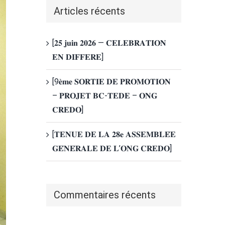
Articles récents
[𝟐𝟓 𝐣𝐮𝐢𝐧 𝟐𝟎𝟐𝟔 — 𝐂𝐄𝐋𝐄𝐁𝐑𝐀𝐓𝐈𝐎𝐍
𝐄𝐍 𝐃𝐈𝐅𝐅𝐄𝐑𝐄]
[9𝐞̀𝐦𝐞 𝐒𝐎𝐑𝐓𝐈𝐄 𝐃𝐄 𝐏𝐑𝐎𝐌𝐎𝐓𝐈𝐎𝐍
– 𝐏𝐑𝐎𝐉𝐄𝐓 𝐁𝐂-𝐓𝐄𝐃𝐄 – 𝐎𝐍𝐆
𝐂𝐑𝐄𝐃𝐎]
[𝐓𝐄𝐍𝐔𝐄 𝐃𝐄 𝐋𝐀 𝟐𝟖𝐞 𝐀𝐒𝐒𝐄𝐌𝐁𝐋𝐄́𝐄
𝐆𝐄́𝐍𝐄́𝐑𝐀𝐋𝐄 𝐃𝐄 𝐋’𝐎𝐍𝐆 𝐂𝐑𝐄𝐃𝐎]
Commentaires récents